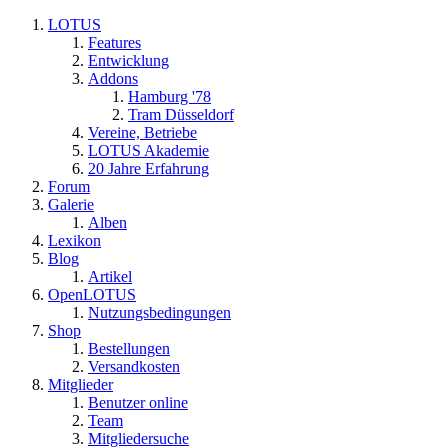
LOTUS
Features
Entwicklung
Addons
Hamburg '78
Tram Düsseldorf
Vereine, Betriebe
LOTUS Akademie
20 Jahre Erfahrung
Forum
Galerie
Alben
Lexikon
Blog
Artikel
OpenLOTUS
Nutzungsbedingungen
Shop
Bestellungen
Versandkosten
Mitglieder
Benutzer online
Team
Mitgliedersuche