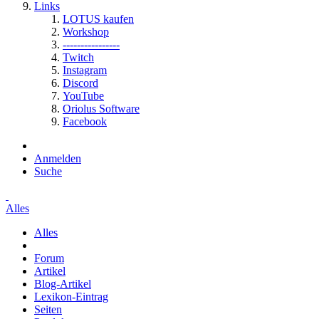
Links
LOTUS kaufen
Workshop
----------------
Twitch
Instagram
Discord
YouTube
Oriolus Software
Facebook
Anmelden
Suche
Alles
Alles
Forum
Artikel
Blog-Artikel
Lexikon-Eintrag
Seiten