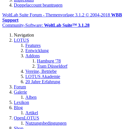
Doppelaccount beantragen
WoltLab Suite Forum - Themenvorlage 3.1.2 © 2004-2018
WBB
Support
Community-Software:
WoltLab Suite™ 3.1.28
Navigation
LOTUS
Features
Entwicklung
Addons
Hamburg '78
Tram Düsseldorf
Vereine, Betriebe
LOTUS Akademie
20 Jahre Erfahrung
Forum
Galerie
Alben
Lexikon
Blog
Artikel
OpenLOTUS
Nutzungsbedingungen
Shop