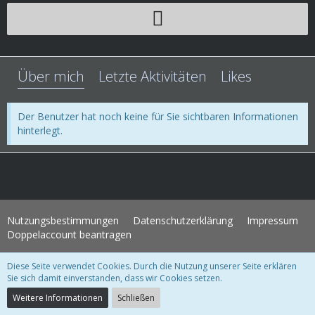
Über mich
Letzte Aktivitäten
Likes
Der Benutzer hat noch keine für Sie sichtbaren Informationen
hinterlegt.
Nutzungsbestimmungen
Datenschutzerklärung
Impressum
Doppelaccount beantragen
Diese Seite verwendet Cookies. Durch die Nutzung unserer Seite erklären
WoltLab Suite Forum - Themenvorlage 3.1.2 © 2004-2018
WBB Support
Sie sich damit einverstanden, dass wir Cookies setzen.
Community-Software:
WoltLab Suite™ 3.1.28
Weitere Informationen
Schließen