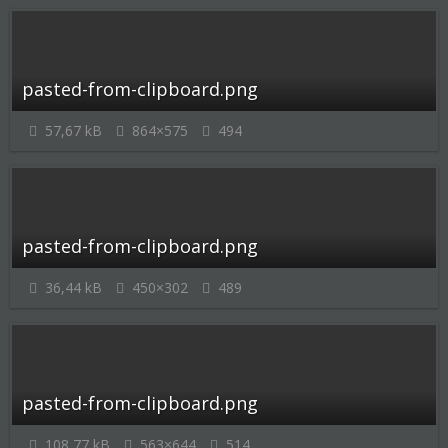
pasted-from-clipboard.png
57,67 kB
864×575
494
pasted-from-clipboard.png
36,44 kB
450×302
489
pasted-from-clipboard.png
108,77 kB
563×644
514