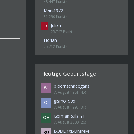
43.447 Punkte
Marc1972
31.290 Punkte
Julian
25.747 Punkte
Florian
25.212 Punkte
Heutige Geburtstage
bjoernschneegans
7. August 1981 (45)
gismo1995
7. August 1995 (31)
GermanRails_YT
7. August 2000 (26)
BUDDYxBOMMM