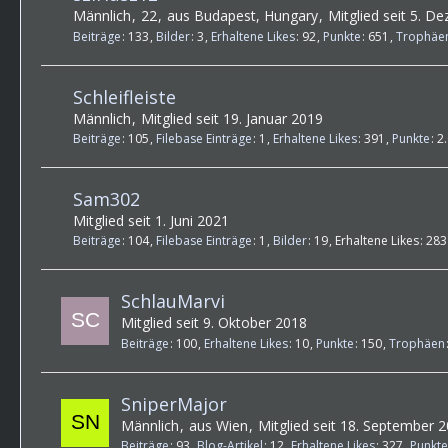
Männlich
22
aus Budapest, Hungary
Mitglied seit 5. 
Beiträge
133
Bilder
3
Erhaltene Likes
92
Punkte
651
Trophäe
Schleifleiste
Männlich
Mitglied seit 19. Januar 2019
Beiträge
105
Filebase Einträge
1
Erhaltene Likes
391
Punkte
2
Sam302
Mitglied seit 1. Juni 2021
Beiträge
104
Filebase Einträge
1
Bilder
19
Erhaltene Likes
283
SchlauMarvi
Mitglied seit 9. Oktober 2018
Beiträge
100
Erhaltene Likes
10
Punkte
150
Trophäen
SniperMajor
Männlich
aus Wien
Mitglied seit 18. September 
Beiträge
93
Blog-Artikel
12
Erhaltene Likes
327
Punkte