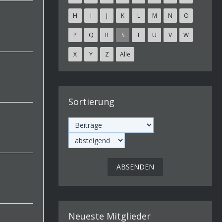
H
I
J
K
L
M
N
O
P
Q
R
S
T
U
V
W
X
Y
Z
Alle
Sortierung
Neueste Mitglieder