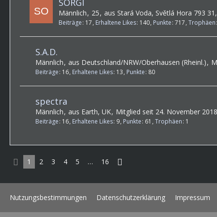
SORGI
Männlich
25
aus Stará Voda, Světlá Hora 793 31
Beiträge
17
Erhaltene Likes
140
Punkte
717
Trophäen
S.A.D.
Männlich
aus Deutschland/NRW/Oberhausen (Rheinl.)
M
Beiträge
16
Erhaltene Likes
13
Punkte
80
spectra
Männlich
aus Earth, UK
Mitglied seit 24. November 201
Beiträge
16
Erhaltene Likes
9
Punkte
61
Trophäen
1
1
2
3
4
5
…
16
Nutzungsbestimmungen
Datenschutzerklärung
Impressum