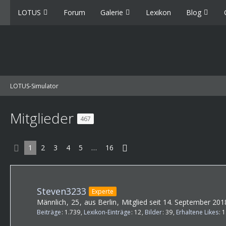
LOTUS
Forum
Galerie
Lexikon
Blog
LOTUS-Simulator
Mitglieder
467
1
2
3
4
5
…
16
Steven3233
Experte
Männlich
25
aus Berlin
Mitglied seit 14. September 201
Beiträge
1.739
Lexikon-Einträge
12
Bilder
39
Erhaltene Likes
1