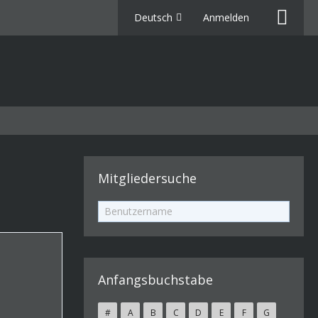
Deutsch
Anmelden
Mitgliedersuche
Anfangsbuchstabe
#
A
B
C
D
E
F
G