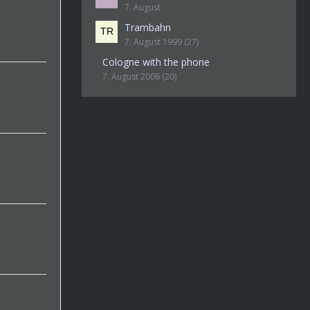
7. August
Trambahn
7. August 1999 (27)
Cologne with the phone
7. August 2006 (20)