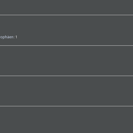
rophäen
1