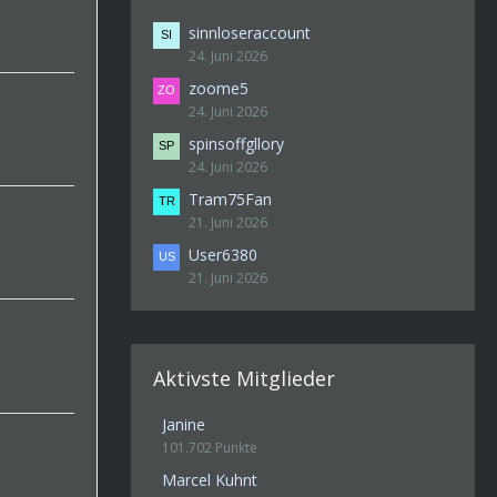
sinnloseraccount
24. Juni 2026
zoome5
24. Juni 2026
spinsoffgllory
24. Juni 2026
Tram75Fan
21. Juni 2026
User6380
21. Juni 2026
Aktivste Mitglieder
Janine
101.702 Punkte
Marcel Kuhnt