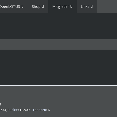
OpenLOTUS
Shop
Mitglieder
Links
8
.634
Punkte
10.909
Trophäen
6