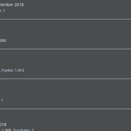
Dezember 2018
n
1
.089
Punkte
1.913
1
2018
1.968
Trophäen
2