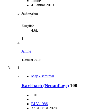
Janine
4. Januar 2019
Antworten
1
Zugriffe
4,6k
1
Janine
4. Januar 2019
Map - semireal
Karlsbach (Neuauflage)
100
+20
BLV-1986
27. August 2020