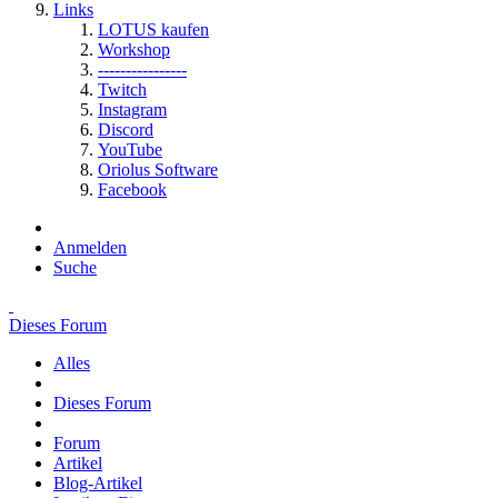
Links
LOTUS kaufen
Workshop
----------------
Twitch
Instagram
Discord
YouTube
Oriolus Software
Facebook
Anmelden
Suche
Dieses Forum
Alles
Dieses Forum
Forum
Artikel
Blog-Artikel