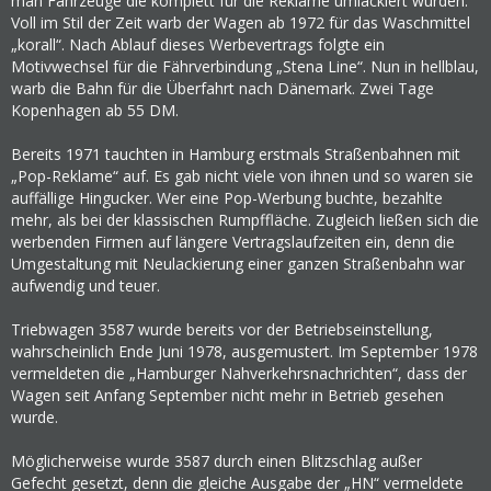
man Fahrzeuge die komplett für die Reklame umlackiert wurden.
Voll im Stil der Zeit warb der Wagen ab 1972 für das Waschmittel
„korall“. Nach Ablauf dieses Werbevertrags folgte ein
Motivwechsel für die Fährverbindung „Stena Line“. Nun in hellblau,
warb die Bahn für die Überfahrt nach Dänemark. Zwei Tage
Kopenhagen ab 55 DM.
Bereits 1971 tauchten in Hamburg erstmals Straßenbahnen mit
„Pop-Reklame“ auf. Es gab nicht viele von ihnen und so waren sie
auffällige Hingucker. Wer eine Pop-Werbung buchte, bezahlte
mehr, als bei der klassischen Rumpffläche. Zugleich ließen sich die
werbenden Firmen auf längere Vertragslaufzeiten ein, denn die
Umgestaltung mit Neulackierung einer ganzen Straßenbahn war
aufwendig und teuer.
Triebwagen 3587 wurde bereits vor der Betriebseinstellung,
wahrscheinlich Ende Juni 1978, ausgemustert. Im September 1978
vermeldeten die „Hamburger Nahverkehrsnachrichten“, dass der
Wagen seit Anfang September nicht mehr in Betrieb gesehen
wurde.
Möglicherweise wurde 3587 durch einen Blitzschlag außer
Gefecht gesetzt, denn die gleiche Ausgabe der „HN“ vermeldete