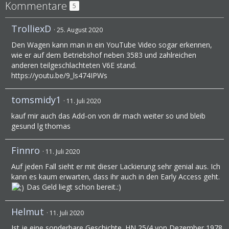
Kommentare
5
TrolliexD
25. August 2020
Den Wagen kann man in ein YouTube Video sogar erkennen,
wie er auf dem Betriebshof neben 3583 und zahlreichen
anderen teilgeschlachteten V6E stand.
https://youtu.be/9_ls474IPWs
tomsmidy1
11. Juli 2020
kauf mir auch das Add-on von dir mach weiter so und bleib
gesund lg thomas
Finnro
11. Juli 2020
Auf jeden Fall sieht er mit dieser Lackierung sehr genial aus. Ich
kann es kaum erwarten, dass ihr auch in den Early Access geht.
Das Geld liegt schon bereit.:)
Helmut
11. Juli 2020
Ist je eine sonderbare Geschichte. HN 25/4 von Dezember 1978